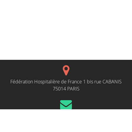
Fédération Hospitalière de France 1 bis rue CABANIS
75014 PARIS
evenements@fhf.fr